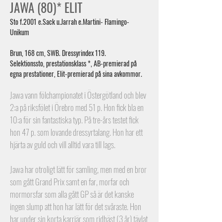
JAWA (80)* ELIT
Sto f.2001 e.Sack u.Jarrah e.Martini
- Flamingo-
Unikum
Brun, 168 cm, SWB. Dressyrindex 119.
Selektionssto, prestationsklass *, AB-premierad på
egna prestationer, Elit-premierad på sina avkommor.
Jawa vann fölchampionatet i Östergötland och blev
2:a på riksfölet i Örebro med 51 p. Hon fick bla en
10:a för sin fantastiska typ. På tre-års testet fick
hon 47 p. som lovande dressyrtalang. Hon har ett
hjärta av guld och vill alltid vara till lags.
Jawa har otroligt lätt för samling, men med en bror
som gått Grand Prix samt en far, morfar och
mormorsfar som alla gått GP så är det kanske
ingen slump att hon har lätt för det svåraste. Hon
har under sin korta karriär som ridhäst (3 år) tävlat