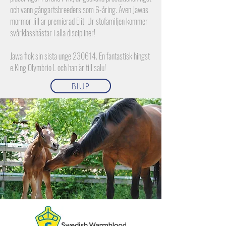
och vann gångartsbreeders som 6-åring. Även Jawas
mormor Jill är premierad Elit. Ur stofamiljen kommer
svårklasshästar i alla discipliner!
Jawa fick sin sista unge 230614. En fantastisk hingst
e.King Olymbrio L och han är till salu!
BLUP