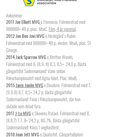
Avkommor
2011 Joe Elliott MVG
e.Florencio. Fölmönstrad med
888888= 48 p, plac. MsvC.
Film, 4 år gammal
.
2012 Jon Bon Jovi MVG
e.Heslegård´s Rubin.
Fölmönstrad med 888888= 48 p, vinster. MsvA, plac. St
George.
2014 Jack Sparrow MVG
e.Bretton Woods.
Fölmönstrad med 8, (8,9, 8) 8,3, 8,5= 24,8 p, Bästa
gångartsföl Södermanland! Vann sedan
Rikschampionatet med Agria-fölet. Plac. MsvB.
2015
Janis Joplin MVG
e.Deodoro. Fölmönstrad med 7,
(9,9,8) 8,7, 8,5= 24,2 p, Bästa gångartsföl
Södermanland! Final i Rikschampionatet, där hon
slutade som delad fyra.
2017
J-Lo MVG
e.Skovens Rafael. Fölmönstrad med 8,
(8,8,7) 7,7, 8= 24,2 p, 80,7%, Bästa gångartsföl
Södermanland! Klass 1 unghästtest.
2018 Joan Jett MVG
e.Quaterhit. Gångartsdiplom