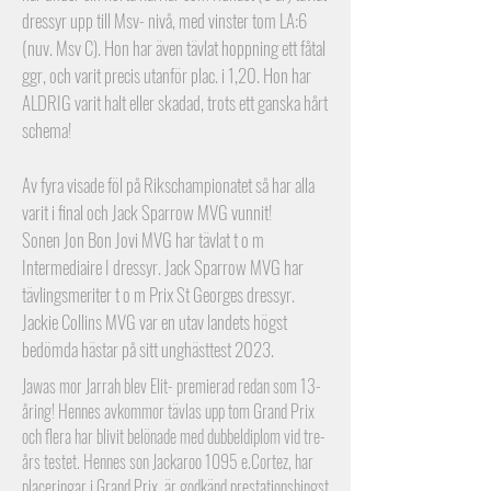
dressyr upp till Msv- nivå, med vinster tom LA:6
(nuv. Msv C). Hon har även tävlat hoppning ett fåtal
ggr, och varit precis utanför plac. i 1,20. Hon har
ALDRIG varit halt eller skadad, trots ett ganska hårt
schema!
Av fyra visade föl på Rikschampionatet så har alla
varit i final och Jack Sparrow MVG vunnit!
Sonen Jon Bon Jovi MVG har tävlat t o m
Intermediaire I dressyr. Jack Sparrow MVG har
tävlingsmeriter t o m Prix St Georges dressyr.
Jackie Collins MVG var en utav landets högst
bedömda hästar på sitt unghästtest 2023.
Jawas mor Jarrah blev Elit- premierad redan som 13-
åring! Hennes avkommor tävlas upp tom Grand Prix
och flera har blivit belönade med dubbeldiplom vid tre-
års testet. Hennes son Jackaroo 1095 e.Cortez, har
placeringar i Grand Prix, är godkänd prestationshingst