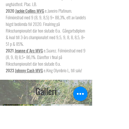
unghästtest. Plac. LB.
2020
Jackie Collins MVG
e.Janeiro Platinum.
Fölmönstrad med 9 (8, 9, 8,5) 9= 88,3%, ett av landets
högst bedömda föl 2020. Finalring på
Rikschampionatet där hon slutade 6:a. Gångartsdiplom
& kval till 3-års championatet med 9,5, 9, 8, 8, 8,5, 8=
51 p & 85%.
2021
Jeanne d´Arc MVG
e.Suarez. Fölmönstrad med 9
(8, 9, 8) 8,5= 86,1%. Därefter i final på
Rikschampionatet där hon slutade 6:a.
2023
Johnny Cash MVG
e.King Olymbrio L, till salu!
Galleri