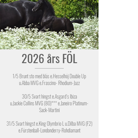
2026 års FÖL
1/5 Brunt sto med bläs e.Hesselhöj Double Up
u.Abba MVG e.Frascino- Rhodium-Jazz
30/5 Svart hingst e.Asgard´s Ibiza
u.Jackie Collins MVG (80)*** e.Janeiro Platinum-
Sack-Martini
31/5 Svart hingst e.King Olymbrio L u.Dilba MVG (F2)
e.Fürstenball-Londonderry-Rohdiamant