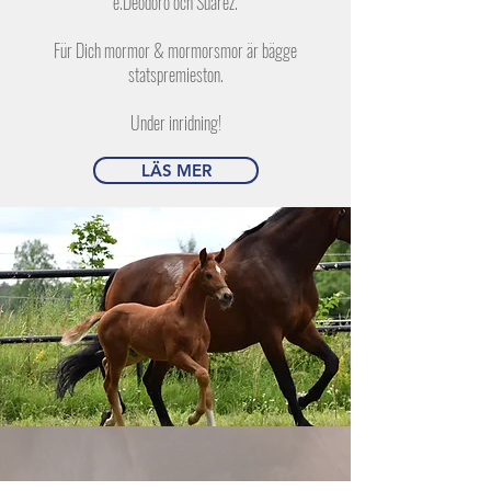
e.Deodoro och Suarez.
Für Dich mormor & mormorsmor är bägge
statspremieston.
Under inridning!
LÄS MER