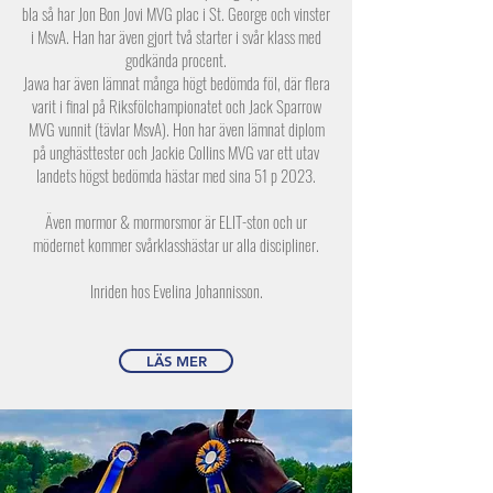
bla så har Jon Bon Jovi MVG plac i St. George och vinster
i MsvA. Han har även gjort två starter i svår klass med
godkända procent.
Jawa har även lämnat många högt bedömda föl, där flera
varit i final på Riksfölchampionatet och Jack Sparrow
MVG vunnit (tävlar MsvA). Hon har även lämnat diplom
på unghästtester och Jackie Collins MVG var ett utav
landets högst bedömda hästar med sina 51 p 2023.
Även mormor & mormorsmor är ELIT-ston och ur
mödernet kommer svårklasshästar ur alla discipliner.
Inriden hos Evelina Johannisson.
LÄS MER