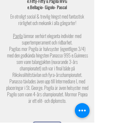
e.Fifty-Fifty u.Pagila MVG
e.Bellagio- Gigolo- Pascal
En otroligt social & trevlig hingst med fantastisk
rörlighet och mekanik i alla gångarter!
Pagila
lämnar oerhört eleganta individer med
supertemperament och ridbarhet.
Pagilas mor Pogila är halvsyster (egentligen 3/4)
med den godkända hingsten Panasso 995 e.Guinness
som vann talangjakten (nuvarande 3-års
championatet) och var i final både på
Rikskvalitétstävlan och fyra-årschampionatet.
Panasso tävlades även upp till Intermediare I, med
placeringar i St. George. Pogila är även helsyster med
Pagilo som vann 4-års championatet. Mormor Popea
är ett elit- och diplomsto.
LÄS MER