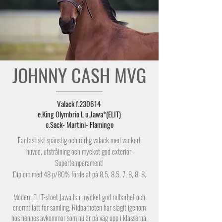
JOHNNY CASH MVG
Valack f.230614
e.King Olymbrio L u.Jawa*(ELIT)
e.Sack- Martini- Flamingo
Fantastiskt spänstig och rörlig valack med vackert
huvud, utstrålning och mycket god exteriör.
Supertemperament!
​Diplom med 48 p/80% fördelat på 8,5, 8,5, 7, 8, 8, 8.
Modern ELIT-stoet
Jawa
har mycket god ridbarhet och
enormt lätt för samling. Ridbarheten har slagit igenom
hos hennes avkommor som nu är på väg upp i klasserna,