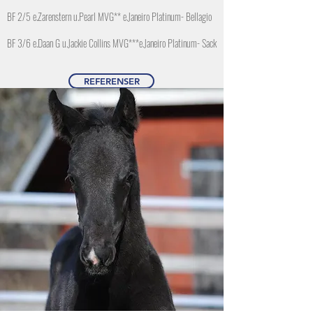
BF 2/5 e.Zarenstern u.Pearl MVG** e.Janeiro Platinum- Bellagio
BF 3/6 e.Daan G u.Jackie Collins MVG***e.Janeiro Platinum- Sack
REFERENSER