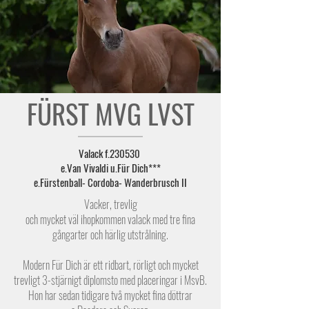
FÜRST MVG LVST
Valack f.230530
e.Van Vivaldi u.Für Dich***
e.Fürstenball- Cordoba- Wanderbrusch II
Vacker, trevlig
och mycket väl ihopkommen valack med tre fina
gångarter och härlig utstrålning.
Modern
Für Dich
är ett ridbart, rörligt och mycket
trevligt 3-stjärnigt diplomsto med placeringar i MsvB.
Hon har sedan tidigare två mycket fina döttrar