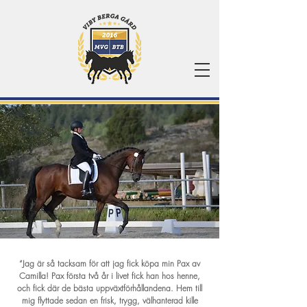
“Jag är så tacksam för att jag fick köpa min Pax av
Camilla! Pax första två år i livet fick han hos henne,
och fick där de bästa uppväxtförhållandena. Hem till
mig flyttade sedan en frisk, trygg, välhanterad kille