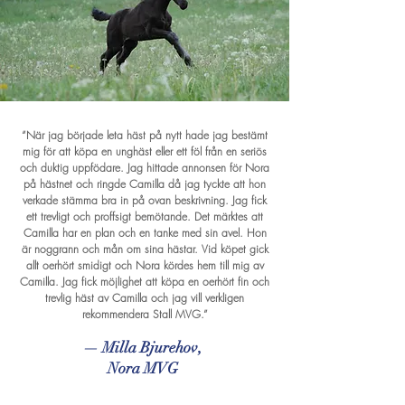
“När jag började leta häst på nytt hade jag bestämt
mig för att köpa en unghäst eller ett föl från en seriös
och duktig uppfödare. Jag hittade annonsen för Nora
på hästnet och ringde Camilla då jag tyckte att hon
verkade stämma bra in på ovan beskrivning. Jag fick
ett trevligt och proffsigt bemötande. Det märktes att
Camilla har en plan och en tanke med sin avel. Hon
är noggrann och mån om sina hästar. Vid köpet gick
allt oerhört smidigt och Nora kördes hem till mig av
Camilla. Jag fick möjlighet att köpa en oerhört fin och
trevlig häst av Camilla och jag vill verkligen
rekommendera Stall MVG.”
— Milla Bjurehov,
Nora MVG