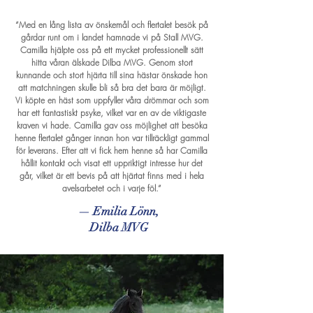
“Med en lång lista av önskemål och flertalet besök på
gårdar runt om i landet hamnade vi på Stall MVG.
Camilla hjälpte oss på ett mycket professionellt sätt
hitta våran älskade Dilba MVG. Genom stort
kunnande och stort hjärta till sina hästar önskade hon
att matchningen skulle bli så bra det bara är möjligt.
Vi köpte en häst som uppfyller våra drömmar och som
har ett fantastiskt psyke, vilket var en av de viktigaste
kraven vi hade. Camilla gav oss möjlighet att besöka
henne flertalet gånger innan hon var tillräckligt gammal
för leverans. Efter att vi fick hem henne så har Camilla
hållit kontakt och visat ett uppriktigt intresse hur det
går, vilket är ett bevis på att hjärtat finns med i hela
avelsarbetet och i varje föl.”
— Emilia Lönn,
Dilba MVG