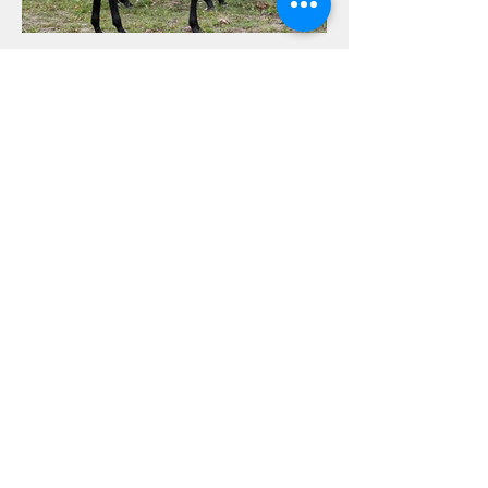
Kontakt
Viby Berga Gård
Viby Gård