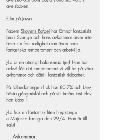
avelssto och dom bästa stona ska vara i
avelsboxen.
Film på Jawa
Fadern
Skovens Rafael
har lämnat fantastiskt
bra i Sverige och hans avkommor ärver inte
bara sin fars rörlighet utan även hans
fantastiska temperament och arbetvilja.
J-Lo är en otroligt balanserad tjej! Hon har
också fått det temperament vi vill ha på våra
avkommor och därtill fantastisk ridbarhet.
På fölbedömingen fick hon 80,7% och blev
bästa gångartsföl och på sitt
tre-års test blev
hon klass 1.
J-Lo fick en fantastisk liten hingstunge
e.Majestic Taonga den 29/4. Han är till
salu!
Avkommor