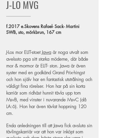
J-LO MVG
f.2017 e.Skovens Rafael- Sack- Martini
SWB, sto, mörkbrun, 167 cm
J-Los mor ELIT-stoet
Jawa
är
noga utvalt som
avelssto pga sitt starka möderne, där både
mor & mormor är ELIT- ston. Jawa är även
syster med en godkänd Grand Prix-hingst
och hon själv har en fantastisk utstrålning och
väldigt fina rörelser. Hon har på sin korta
karriär som ridhäst hunnit tävla upp tom
MsvB, med vinster i nuvarande MsvC (då
LA:6). Hon har även tävlat hoppning 120
cm.
Enda anledningen till att Jawa fick avsluta sin
tävlingskarriär var att hon var inköpt som