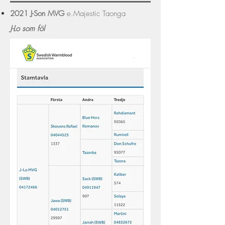
2021
J-Son MVG
e.Majestic Taonga
J-Lo som föl