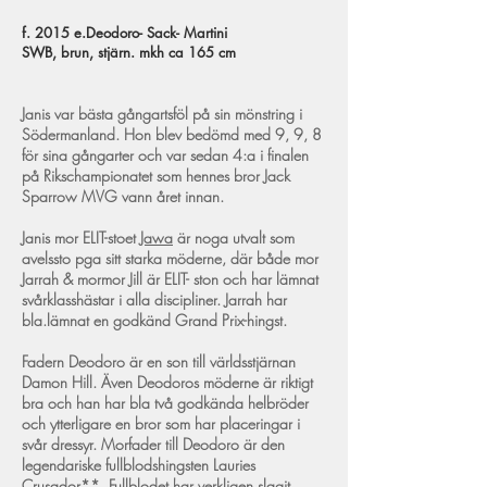
f. 2015 e.Deodoro- Sack- Martini
SWB, brun, stjärn. mkh ca 165 cm
Janis var bästa gångartsföl på sin mönstring i
Södermanland. Hon blev bedömd med 9, 9, 8
för sina gångarter och var sedan 4:a i finalen
på Rikschampionatet som hennes bror Jack
Sparrow MVG vann året innan.
Janis mor ELIT-stoet
Jawa
är noga utvalt som
avelssto pga sitt starka möderne, där både mor
Jarrah & mormor Jill är ELIT- ston och har lämnat
svårklasshästar i alla discipliner. Jarrah har
bla.lämnat en godkänd Grand Prix-hingst.
Fadern Deodoro är en son till världsstjärnan
Damon Hill. Även Deodoros möderne är riktigt
bra och han har bla två godkända helbröder
och ytterligare en bror som har placeringar i
svår dressyr. Morfader till Deodoro är den
legendariske fullblodshingsten Lauries
Crusador**. Fullblodet har verkligen slagit