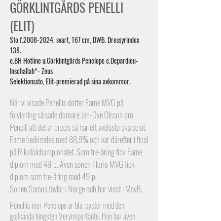
GÖRKLINTGÅRDS PENELLI
(ELIT)
Sto f.2008-2024, svart, 167 cm, DWB. Dressyrindex
138.
e.BH Hotline u.Görklintgårds Penelope e.Depardieu-
Inschallah*- Zeus
Selektionssto, Elit-premierad på sina avkommor.
När vi visade Penellis dotter Fame MVG på
fölvisning så sade domare Jan-Ove Olsson om
Penelli att det är precis så här ett avelssto ska se ut.
Fame bedömdes med 88,9% och var därefter i final
på Riksfölchampionatet. Som tre-åring fick Fame
diplom med 49 p. Även sonen Florio MVG fick
diplom som tre-åring med 49 p.
Sonen Samos tävlar i Norge och har vinst i MsvB.
Penellis mor Penelope är bla. syster med den
godkända hingsten Veryimportante. Hon har även