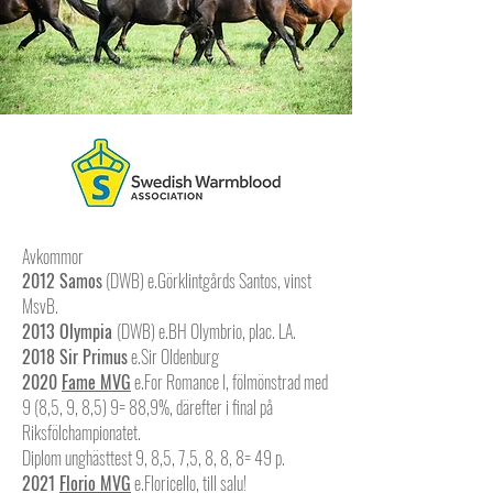
Avkommor
2012 Samos
(DWB) e.Görklintgårds Santos, vinst
MsvB.
2013 Olympia
(DWB)
e.BH Olymbrio, plac. LA.
2018 Sir Primus
e.Sir Oldenburg
2020
Fame MVG
e.For Romance I, fölmönstrad med
9 (8,5, 9, 8,5) 9= 88,9%, därefter i final på
Riksfölchampionatet.
Diplom unghästtest 9, 8,5, 7,5, 8, 8, 8= 49 p.
2021
Florio MVG
e.Floricello, till salu!