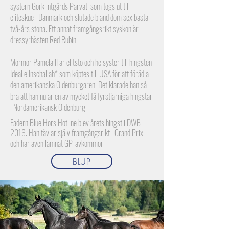
systern Görklintgårds Parvati som togs ut till
eliteskue i Danmark och slutade bland dom sex bästa
två-års stona. Ett annat framgångsrikt syskon är
dressyrhästen Red Rubin.
Mormor Pamela II är elitsto och helsyster till hingsten
Ideal e.Inschallah* som köptes till USA för att förädla
den amerikanska Oldenburgaren. Det klarade han så
bra att han nu är en av mycket få fyrstjärniga hingstar
i Nordamerikansk Oldenburg.
Fadern Blue Hors Hotline blev årets hingst i DWB
2016. Han tävlar själv framgångsrikt i Grand Prix
och har även lämnat GP-avkommor.
BLUP