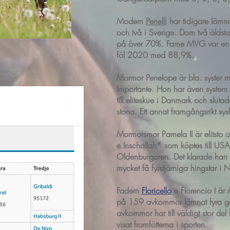
Modern
Penelli
har tidigare lämn
och två i Sveri
ge. Dom två äldsta
på över 70%. Fame MVG var en 
föl 2020 med 88,9%.
Mormor Penelope är bla. syster 
Importante. Hon har även systern 
till eliteskue i Danmark och slut
stona. Ett annat framgångsrikt sy
Mormorsmor Pamela II är elitsto och
e.Inschallah* som köptes till USA
Oldenburgaren. Det klarade han 
mycket få fyrstjärniga hingstar 
Fadern
Floricello
e.Florencio I är
på 159 avkommor lämnat fyra go
avkommor har till väldigt stor del
visat framfötterna i sporten.