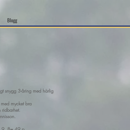
Blogg
igt snygg 3-åring med härlig
ter med mycket bra
 ridbarhet.
annisson.
, 9, 8= 49 p.