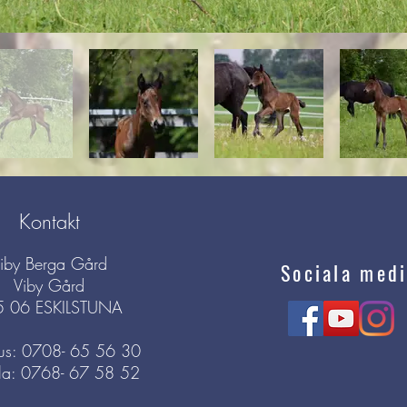
Kontakt
iby Berga Gård
Sociala medi
Viby Gård
5 06 ESKILSTUNA
s: 0708- 65 56 30
la: 0768- 67 58 52