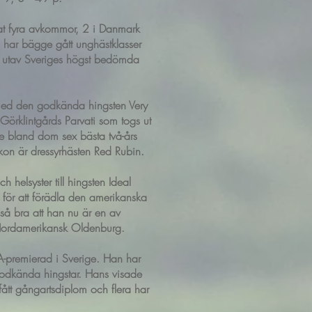
at fyra avkommor, 2 i Danmark
 har bägge gått unghästklasser
utav Sveriges högst bedömda
med den godkända hingsten Very
Görklintgårds Parvati som togs ut
ade bland dom sex bästa två-års
skon är dressyrhästen Red Rubin.
 helsyster till hingsten Ideal
 för att förädla den amerikanska
så bra att han nu är en av
i Nordamerikansk Oldenburg.
 A-premierad i Sverige. Han har
dkända hingstar. Hans visade
 fått gångartsdiplom och flera har