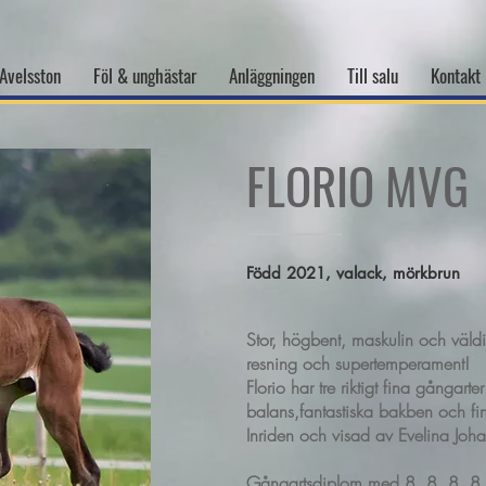
Avelsston
Föl & unghästar
Anläggningen
Till salu
Kontakt
FLORIO MVG
Född 2021, valack
, mörkbrun
Stor, högbent, maskulin och väld
resning och supertemperament!
Florio har tre riktigt fina gångar
balans,fantastiska bakben och fin
Inriden och visad av Evelina Joh
Gångartsdiplom med 8, 8, 8, 8