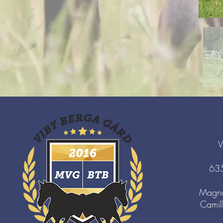
V
63
Magnu
Camil