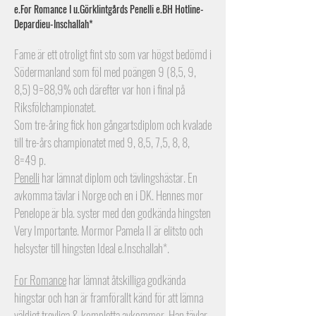
e.For Romance I u.Görklintgårds Penelli
e.BH Hotline-
Depardieu-Inschallah*
Fame är ett otroligt fint sto som var högst bedömd i
Södermanland som föl med poängen 9 (8,5, 9,
8,5) 9=88,9% och därefter var hon i final på
Riksfölchampionatet.
Som tre-åring fick hon gångartsdiplom och kvalade
till tre-års championatet med 9, 8,5, 7,5, 8, 8,
8=49 p.
Penelli
har lämnat diplom och tävlingshästar. En
avkomma tävlar i Norge och en i DK. Hennes mor
Penelope är bla. syster med den godkända hingsten
Very Importante.
Mormor Pamela II är elitsto och
helsyster till hingsten Ideal e.Inschallah*.
For Romance
har lämnat åtskilliga godkända
hingstar och han är framförallt känd för att lämna
väldigt trevliga & kompletta avkommor. Han tävlar