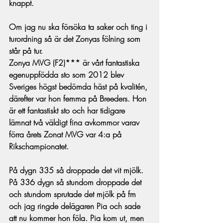
knappt.
Om jag nu ska försöka ta saker och ting i 
turordning så är det Zonyas fölning som 
står på tur. 
Zonya MVG (F2)*** är vårt fantastiska 
egenuppfödda sto som 2012 blev 
Sveriges högst bedömda häst på kvalitén, 
därefter var hon femma på Breeders. Hon 
är ett fantastiskt sto och har tidigare 
lämnat två väldigt fina avkommor varav 
förra årets Zonat MVG var 4:a på 
Rikschampionatet. 
På dygn 335 så droppade det vit mjölk. 
På 336 dygn så stundom droppade det 
och stundom sprutade det mjölk på fm 
och jag ringde delägaren Pia och sade 
att nu kommer hon föla. Pia kom ut, men 