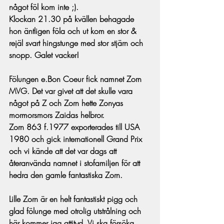
något föl kom inte ;). 
Klockan 21.30 på kvällen behagade 
hon äntligen föla och ut kom en stor & 
rejäl svart hingstunge med stor stjärn och 
snopp. Galet vacker!
Fölungen e.Bon Coeur fick namnet Zorn 
MVG. Det var givet att det skulle vara 
något på Z och Zorn hette Zonyas 
mormorsmors Zaidas helbror. 
Zorn 863 f.1977 exporterades till USA 
1980 och gick internationell Grand Prix 
och vi kände att det var dags att 
återanvända namnet i stofamiljen för att 
hedra den gamle fantastiska Zorn.
Lille Zorn är en helt fantastiskt pigg och 
glad fölunge med otrolig utstrålning och 
här kommer jag attityd. Vi ska försöka 