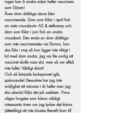
ingen kan å andra sidan heller vaccinera 
som Göran! 
Även dom dräktiga stona blev 
vaccinerade. Dom som fölar i april fick 
sin sista virusabort+ A2 & stelkramp och 
dom som fölar i juni fick sin andra 
virusabort. Den enda av dom dräktiga 
som inte vaccinerades var Donna, hon 
ska föla i maj så hon ligger inte riktigt i 
tid med dom andra. Jag var lite orolig att 
vaccinet skulle vara slut, men så var alltså 
inte fallet. Väldigt skönt! 
Och så började bruksprovet igår, 
spännande! Dessvärre har jag inte 
möjlighet att närvara i år heller men jag 
ska absolut följa det på webben. Finns 
några hingstar som känns väldigt 
intressanta även om jag tycker det känns 
jättetråkigt att inte Lövstas Benefit kom till 