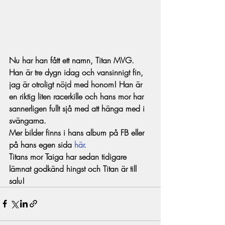
Nu har han fått ett namn, Titan MVG. 
Han är tre dygn idag och vansinnigt fin, 
jag är otroligt nöjd med honom! Han är 
en riktig liten racerkille och hans mor har 
sannerligen fullt sjå med att hänga med i 
svängarna.
Mer bilder finns i hans album på FB eller 
på hans egen sida 
här.
Titans mor Taiga har sedan tidigare 
lämnat godkänd hingst och Titan är till 
salu!