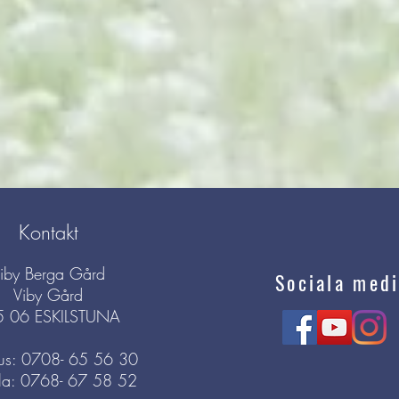
Kontakt
iby Berga Gård
Sociala medi
Viby Gård
5 06 ESKILSTUNA
s: 0708- 65 56 30
la: 0768- 67 58 52