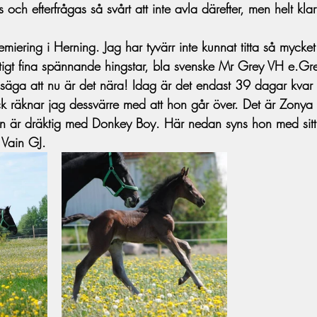
och efterfrågas så svårt att inte avla därefter, men helt klar
emiering i Herning. Jag har tyvärr inte kunnat titta så mycket 
ktigt fina spännande hingstar, bla svenske Mr Grey VH e.Gre
a säga att nu är det nära! Idag är det endast 39 dagar kvar ti
ck räknar jag dessvärre med att hon går över. Det är Zon
on är dräktig med Donkey Boy. Här nedan syns hon med sitt f
Vain GJ. 