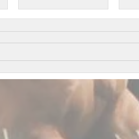
All i
Årets föl del 1