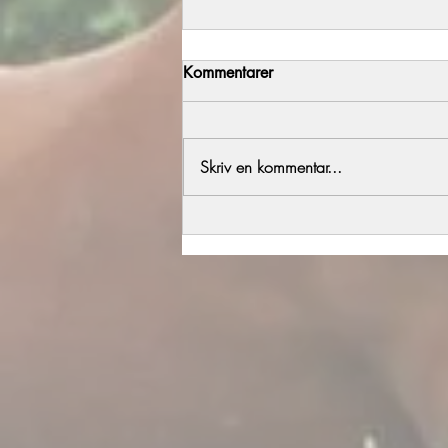
Kommentarer
Årets föl del 2
Skriv en kommentar...