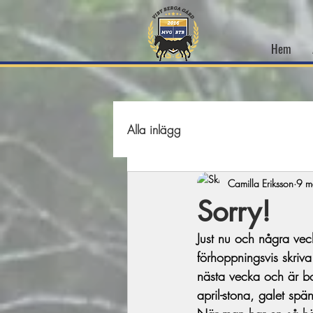
Hem
Alla inlägg
Camilla Eriksson
9 m
Sorry!
Just nu och några vec
förhoppningsvis skriv
nästa vecka och är bo
april-stona, galet spä