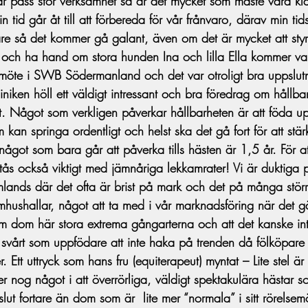
 pass stor verksamhet så är det mycket som måste vara kl
 tid går åt till att förbereda för vår frånvaro, därav min tids
re så det kommer gå galant, även om det är mycket att styr
 och ha hand om stora hunden Ina och lilla Ella kommer va
möte i SWB Södermanland och det var otroligt bra uppslutn
iken höll ett väldigt intressant och bra föredrag om hållbar
et. Något som verkligen påverkar hållbarheten är att föda u
 kan springa ordentligt och helst ska det gå fort för att stär
ågot som bara går att påverka tills hästen är 1,5 år. För att
stås också viktigt med jämnåriga lekkamrater! Vi är duktiga p
lands där det ofta är brist på mark och det på många större
omhushallar, något att ta med i vår marknadsföring när det 
 dom här stora extrema gångarterna och att det kanske inte
svårt som uppfödare att inte haka på trenden då fölköpare 
 Ett uttryck som hans fru (equiterapeut) myntat – Lite stel är a
er nog något i att överrörliga, väldigt spektakulära hästar s
r slut fortare än dom som är  lite mer “normala” i sitt rörelse