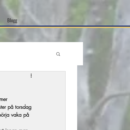
Blogg
mer 
ster på torsdag 
börja vaka på 