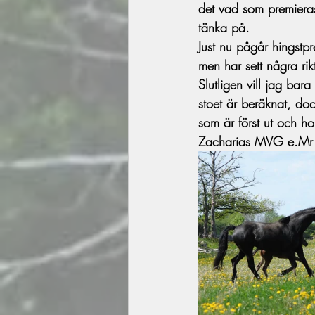
det vad som premieras 
tänka på.  
Just nu pågår hingstpr
men har sett några ri
Slutligen vill jag bar
stoet är beräknat, do
som är först ut och h
Zacharias MVG e.Mr 