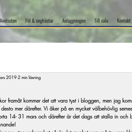
Avelsston
Föl & unghästar
Anläggningen
Till salu
Kontakt
ars 2019
2 min läsning
kor framåt kommer det att vara tyst i bloggen, men jag kom
a desto mer därefter. Vi åker på en mycket välbehövlig seme
rta 14- 31 mars och därefter är det dags att stalla in och 
nnande!  