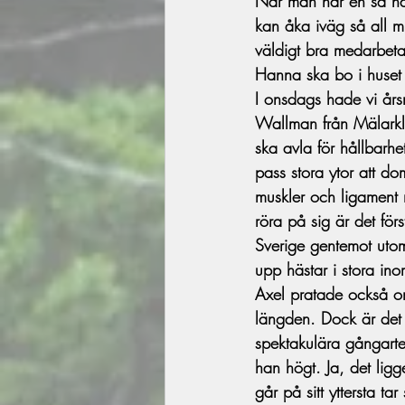
När man har en så här
kan åka iväg så all min
väldigt bra medarbeta
Hanna ska bo i huset
I onsdags hade vi års
Wallman från Mälarklin
ska avla för hållbarh
pass stora ytor att dom
muskler och ligament n
röra på sig är det för
Sverige gentemot utom
upp hästar i stora in
Axel pratade också om
längden. Dock är det 
spektakulära gångarter.
han högt. Ja, det ligg
går på sitt yttersta ta