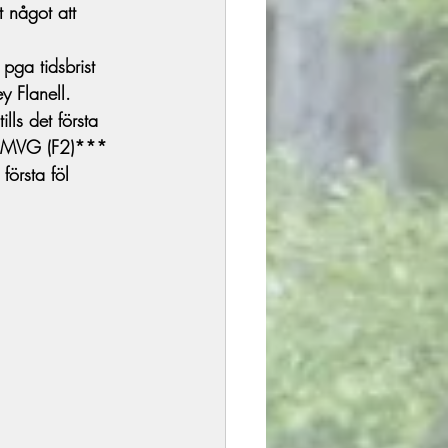
t något att 
pga tidsbrist 
y Flanell. 
lls det första 
ya MVG (F2)*** 
örsta föl 