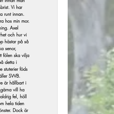
art innan man 
brist. Vi har 
a runt innan. 
ra hos min mor. 
ing. Axel 
het och hur vi 
pp hästar på så 
ka senor, 
 fölen ska vilja 
å detta i 
 stuterier föds 
gäller SWB. 
 är hållbart i 
gärna vill ha 
ldrig fel, höll 
om hela tiden 
mönster. Dock är 