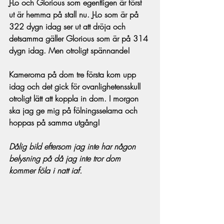
J-Lo och Glorious som egentligen är först 
ut är hemma på stall nu. J-Lo som är på 
322 dygn idag ser ut att dröja och 
detsamma gäller Glorious som är på 314 
dygn idag. Men otroligt spännande!
Kamerorna på dom tre första kom upp 
idag och det gick för ovanlighetensskull 
otroligt lätt att koppla in dom. I morgon 
ska jag ge mig på fölningsselarna och 
hoppas på samma utgång!
Dålig bild eftersom jag inte har någon 
belysning på då jag inte tror dom 
kommer föla i natt iaf.