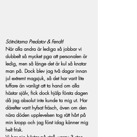
Sötnötarna Predator & Fendt!
När alla andra är lediga så jobbar vi 
dubbelt så mycket pga att personalen är 
ledig, men så länge det är kul så knatar 
man på. Dock blev jag två dagar innan 
jul extremt magsjuk, så det har varit lite 
tuffare än vanligt att ta hand om alla 
hästar själv, fick dock hjälp första dagen 
då jag absolut inte kunde ta mig ut. Har 
därefter varit hyfsat fräsch, även om den 
nära döden upplevelsen tog rätt hårt på 
min kropp och jag först idag känner mig 
helt frisk.
Vi har nio hästar på stall, varav 3 ston 