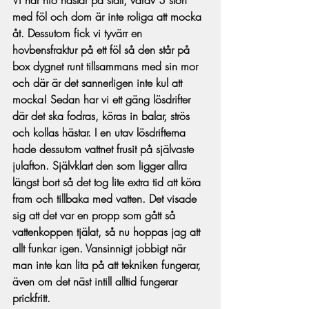
med föl och dom är inte roliga att mocka 
åt. Dessutom fick vi tyvärr en 
hovbensfraktur på ett föl så den står på 
box dygnet runt tillsammans med sin mor 
och där är det sannerligen inte kul att 
mocka! Sedan har vi ett gäng lösdrifter 
där det ska fodras, köras in balar, strös 
och kollas hästar. I en utav lösdrifterna 
hade dessutom vattnet frusit på självaste 
julafton. Självklart den som ligger allra 
längst bort så det tog lite extra tid att köra 
fram och tillbaka med vatten. Det visade 
sig att det var en propp som gått så 
vattenkoppen tjälat, så nu hoppas jag att 
allt funkar igen. Vansinnigt jobbigt när 
man inte kan lita på att tekniken fungerar, 
även om det näst intill alltid fungerar 
prickfritt.