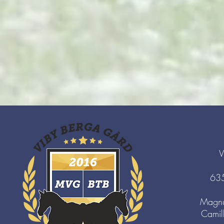
V
63
Magnu
Camil