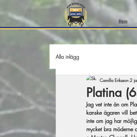
Hem
Alla inlägg
Camilla Eriksson
2 j
Platina (
Jag vet inte än om Pl
kanske ägaren vill be
inte om jag har möjligh
mycket bra möderne d