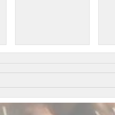
All i
Årets föl del 1