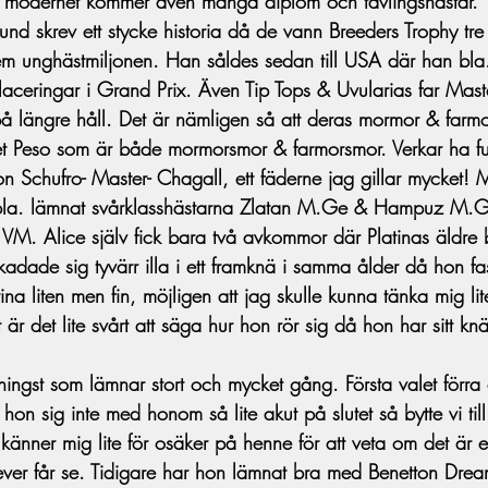
r mödernet kommer även många diplom och tävlingshästar.
und skrev ett stycke historia då de vann Breeders Trophy tre
em unghästmiljonen. Han såldes sedan till USA där han bla.
placeringar i Grand Prix. Även Tip Tops & Uvularias far Mas
 längre håll. Det är nämligen så att deras mormor & farmor 
toet Peso som är både mormorsmor & farmorsmor. Verkar ha f
on Schufro- Master- Chagall, ett fäderne jag gillar mycket!
 bla. lämnat svårklasshästarna Zlatan M.Ge & Hampuz M.G
 VM. Alice själv fick bara två avkommor där Platinas äldre b
kadade sig tyvärr illa i ett framknä i samma ålder då hon fas
atina liten men fin, möjligen att jag skulle kunna tänka mig li
är det lite svårt att säga hur hon rör sig då hon har sitt 
a hingst som lämnar stort och mycket gång. Första valet förra 
on sig inte med honom så lite akut på slutet så bytte vi til
 känner mig lite för osäker på henne för att veta om det är 
er får se. Tidigare har hon lämnat bra med Benetton Dream