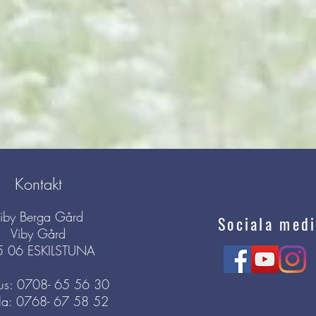
Kontakt
iby Berga Gård
Sociala medi
Viby Gård
5 06 ESKILSTUNA
s: 0708- 65 56 30
la: 0768- 67 58 52