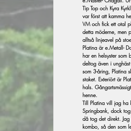
e.Master- Chagall. U
Tip Top och Kyra Kyrkl
var först att kamma h
VM och fick ett otal 
detta möderne, men på
alltså linjeavel på s
Platina är e.Metall- D
har en helsyster som
deltog även i unghäst
som 3-åring, Platina s
staket. Exteriört är Pl
hals. Gångartsmässigt 
henne.
Till Platina vill jag h
Springbank, dock tog h
då tog det direkt. Jag
kombo, så den som lev