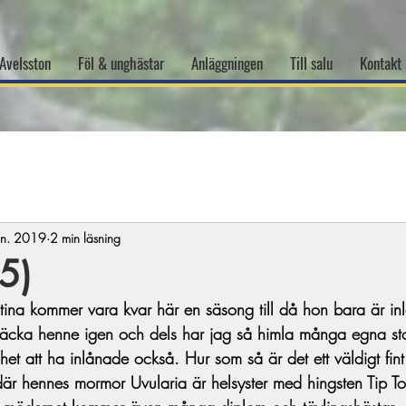
Avelsston
Föl & unghästar
Anläggningen
Till salu
Kontakt
an. 2019
2 min läsning
65)
atina kommer vara kvar här en säsong till då hon bara är in
täcka henne igen och dels har jag så himla många egna sto
et att ha inlånade också. Hur som så är det ett väldigt fint li
är hennes mormor Uvularia är helsyster med hingsten Tip T