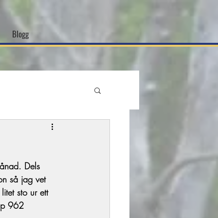
Blogg
lånad. Dels 
n så jag vet 
tet sto ur ett 
op 962 