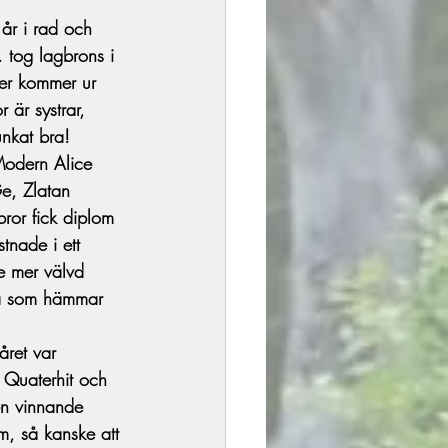
 år i rad och 
 tog lagbrons i 
ter kommer ur 
är systrar, 
unkat bra!
 Modern Alice 
e, Zlatan 
ror fick diplom 
tnade i ett 
te mer välvd 
knä som hämmar 
året var 
l Quaterhit och 
en vinnande 
, så kanske att 