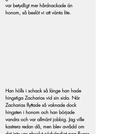
var betydligt mer hårdnackade än 
honom, så beslöt vi att vänta lite. 
Han hölls i schack så länge han hade 
hingstiga Zacharias vid sin sida. När 
Zacharias flyttade så vaknade dock 
hingsten i honom och han började 
vandra och var allmänt jobbig. Jag ville 
kastrera redan då, men blev avrådd om 
det inte var absolut nödvändigt pga flugor 