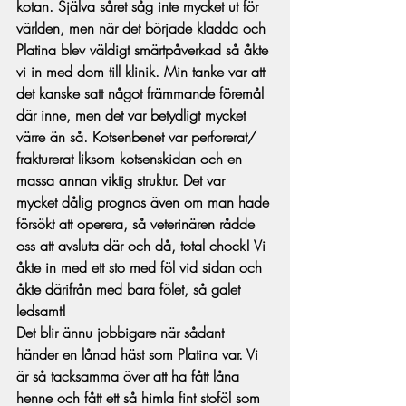
kotan. Själva såret såg inte mycket ut för 
världen, men när det började kladda och 
Platina blev väldigt smärtpåverkad så åkte 
vi in med dom till klinik. Min tanke var att 
det kanske satt något främmande föremål 
där inne, men det var betydligt mycket 
värre än så. Kotsenbenet var perforerat/ 
frakturerat liksom kotsenskidan och en 
massa annan viktig struktur. Det var 
mycket dålig prognos även om man hade 
försökt att operera, så veterinären rådde 
oss att avsluta där och då, total chock! Vi 
åkte in med ett sto med föl vid sidan och 
åkte därifrån med bara fölet, så galet 
ledsamt! 
Det blir ännu jobbigare när sådant 
händer en lånad häst som Platina var. Vi 
är så tacksamma över att ha fått låna 
henne och fått ett så himla fint stoföl som 