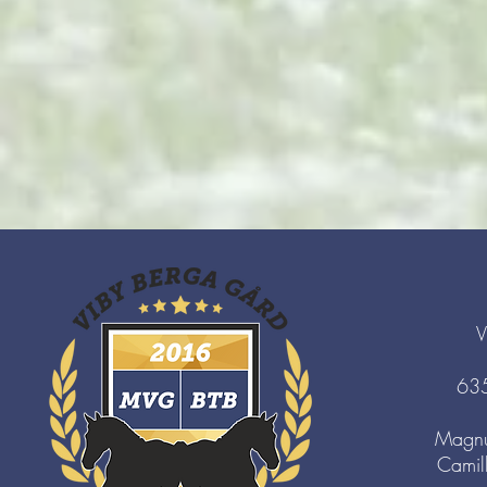
V
63
Magnu
Camil