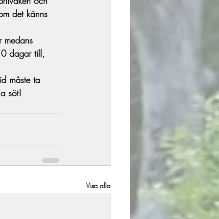
aprilvaken och 
om det känns 
er medans 
0 dagar till, 
tid måste ta 
a söt! 
Visa alla