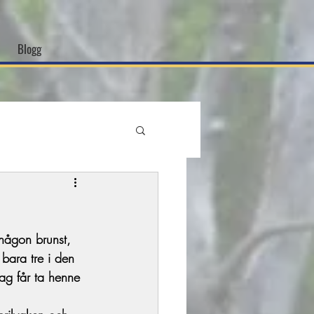
Blogg
 någon brunst, 
bara tre i den 
jag får ta henne 