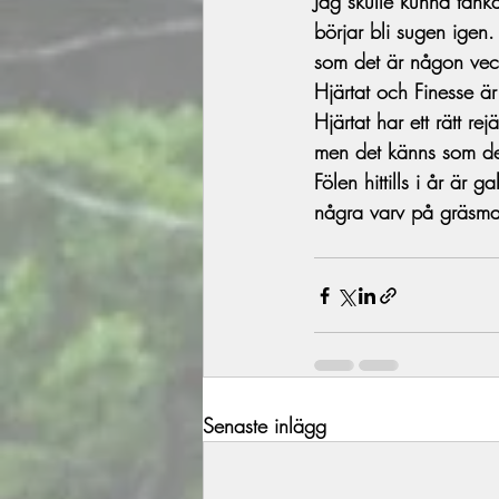
Jag skulle kunna tänka
börjar bli sugen ige
som det är någon veck
Hjärtat och Finesse ä
Hjärtat har ett rätt re
men det känns som det 
Fölen hittills i år är
några varv på gräsmat
Senaste inlägg