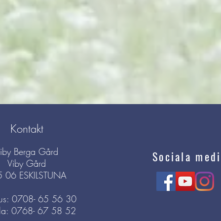
Kontakt
iby Berga Gård
Sociala medi
Viby Gård
5 06 ESKILSTUNA
s: 0708- 65 56 30
la: 0768- 67 58 52