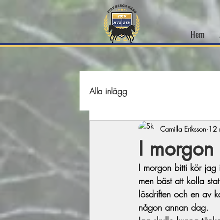
Hem
Alla inlägg
Camilla Eriksson
12 
I morgon 
I morgon bitti kör jag
men bäst att kolla st
lösdriften och en av k
någon annan dag.  