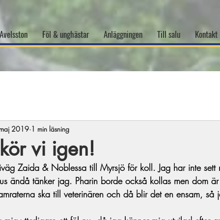
Avelsston
Föl & unghästar
Anläggningen
Till salu
Kontakt
maj 2019
1 min läsning
kör vi igen!
 iväg Zaida & Noblessa till Myrsjö för koll. Jag har inte sett
atus ändå tänker jag. Pharin borde också kollas men dom är 
amraterna ska till veterinären och då blir det en ensam, så 