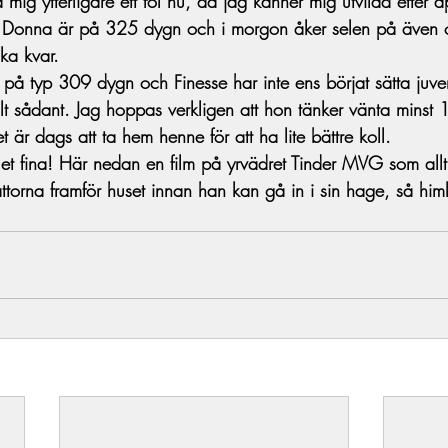
 mig ytterligare ett föl nu, då jag känner mig utvilad efter 
n. Donna är på 325 dygn och i morgon åker selen på även 
a kvar.  
r på typ 309 dygn och Finesse har inte ens börjat sätta juv
jält sådant. Jag hoppas verkligen att hon tänker vänta minst 1
är dags att ta hem henne för att ha lite bättre koll. 
 galet fina! Här nedan en film på yrvädret Tinder MVG som all
torna framför huset innan han kan gå in i sin hage, så himl