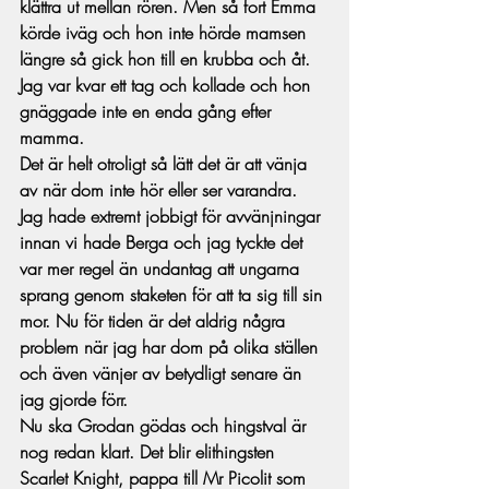
klättra ut mellan rören. Men så fort Emma 
körde iväg och hon inte hörde mamsen 
längre så gick hon till en krubba och åt. 
Jag var kvar ett tag och kollade och hon 
gnäggade inte en enda gång efter 
mamma.  
Det är helt otroligt så lätt det är att vänja 
av när dom inte hör eller ser varandra. 
Jag hade extremt jobbigt för avvänjningar 
innan vi hade Berga och jag tyckte det 
var mer regel än undantag att ungarna 
sprang genom staketen för att ta sig till sin 
mor. Nu för tiden är det aldrig några 
problem när jag har dom på olika ställen 
och även vänjer av betydligt senare än 
jag gjorde förr. 
Nu ska Grodan gödas och hingstval är 
nog redan klart. Det blir elithingsten 
Scarlet Knight, pappa till Mr Picolit som 