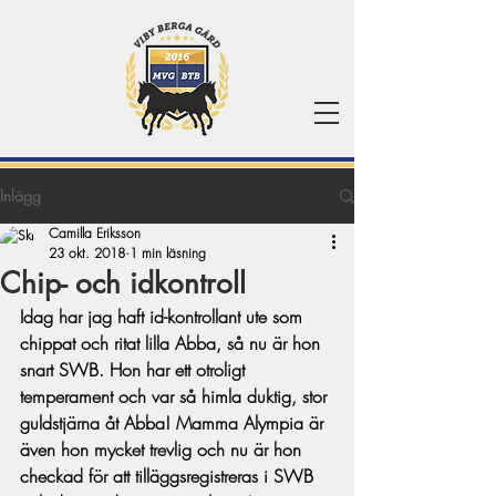
Inlägg
Camilla Eriksson
23 okt. 2018
1 min läsning
Chip- och idkontroll
Idag har jag haft id-kontrollant ute som 
chippat och ritat lilla Abba, så nu är hon 
snart SWB. Hon har ett otroligt 
temperament och var så himla duktig, stor 
guldstjärna åt Abba! Mamma Alympia är 
även hon mycket trevlig och nu är hon 
checkad för att tilläggsregistreras i SWB 