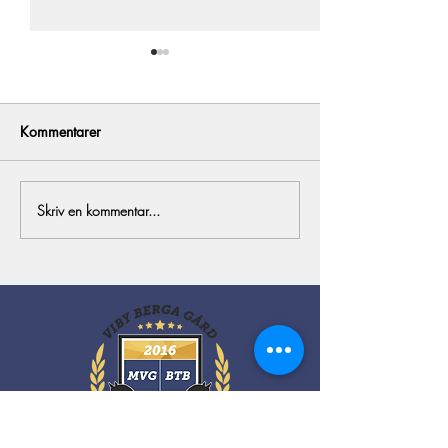
Kommentarer
All in!
Årets föl del 1
Skriv en kommentar...