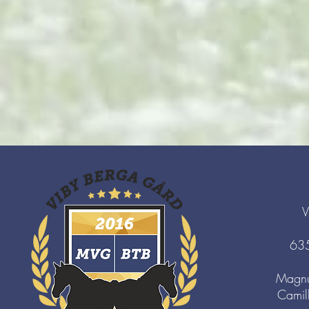
V
63
Magnu
Camil