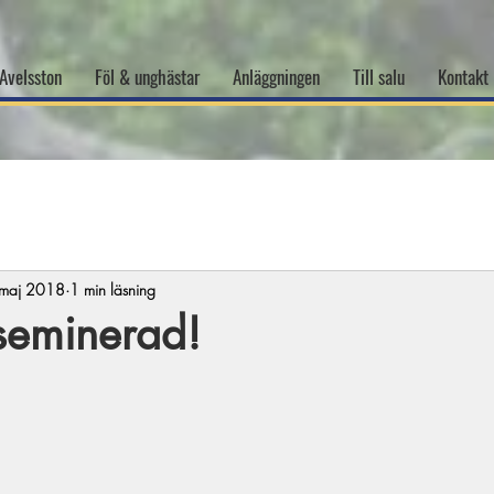
Avelsston
Föl & unghästar
Anläggningen
Till salu
Kontakt
maj 2018
1 min läsning
seminerad!