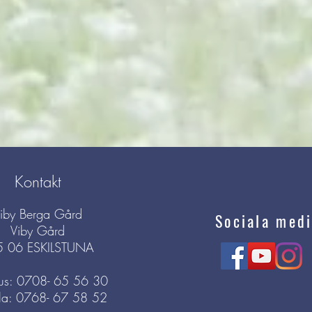
Kontakt
iby Berga Gård
Sociala medi
Viby Gård
5 06 ESKILSTUNA
s: 0708- 65 56 30
la: 0768- 67 58 52