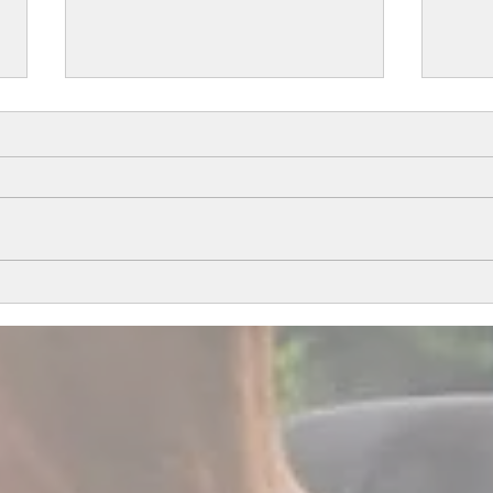
All i
Årets föl del 1