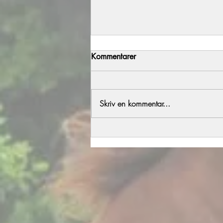
Kommentarer
Årets föl del 2
Skriv en kommentar...