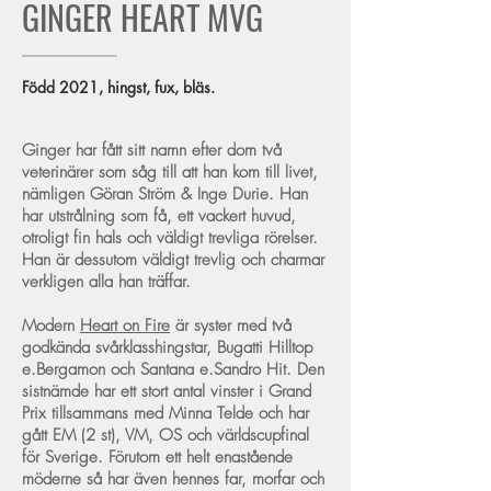
GINGER HEART MVG
Född 2021, hingst, fux, bläs.
Ginger har fått sitt namn efter dom två
veterinärer som såg till att han kom till livet,
nämligen Göran Ström & Inge Durie. Han
har utstrålning som få, ett vackert huvud,
otroligt fin hals och väldigt trevliga rörelser.
Han är dessutom väldigt trevlig och charmar
verkligen alla han träffar.
Modern
Hear
t on Fire
är syster med två
godkända svårklasshingstar, Bugatti Hilltop
e.Bergamon och Santana e.Sandro Hit. Den
sistnämde har ett stort antal vinster i Grand
Prix tillsammans med Minna Telde och har
gått EM (2 st), VM, OS och världscupfinal
för Sverige. Förutom ett helt enastående
möderne så har även hennes far, morfar och