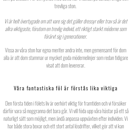
trevliga ston.
Vi är helt övertygade om att vare sig det gäller dressyr eller trav så är det
allra viktigaste, förutom en trevlig individ, ett riktigt starkt möderne som
förärvt sig i generationer.
Vissa av våra ston har egna meriter andra inte, men gemensamt för dom
alla är att dom stammar ur mycket goda mödernelinjer som redan tidigare
visat att dom levererar.
Våra fantastiska föl är förstås lika viktiga
Den första tiden i fölets liv är oerhört viktig för framtiden och vi försöker
därför vara så noggranna det bara går. Vi vill föda upp våra hästar på ett så
naturligt sätt som möjligt, men ändå anpassa uppväxten efter individen. Vi
har både stora boxar och ett stort antal lösdrifter, vilket gör att vi kan