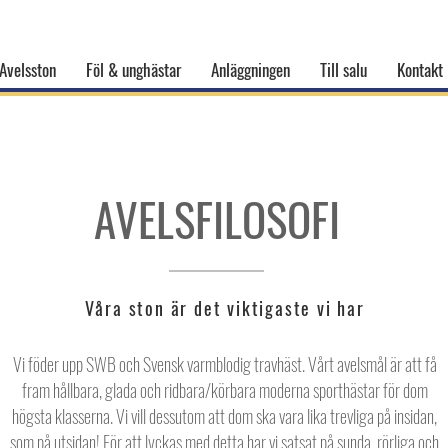
Avelsston
Föl & unghästar
Anläggningen
Till salu
Kontakt
AVELSFILOSOFI
Våra ston är det viktigaste vi har
Vi föder upp SWB och Svensk varmblodig travhäst. Vårt avelsmål är att få
fram hållbara, glada och ridbara/körbara moderna sporthästar för dom
högsta klasserna. Vi vill dessutom att dom ska vara lika trevliga på insidan,
som på utsidan! För att lyckas med detta har vi satsat på sunda, rörliga och