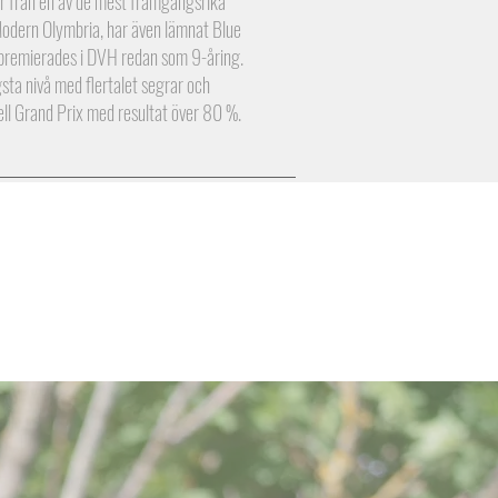
 från en av de mest framgångsrika
odern Olymbria, har även lämnat Blue
premierades i DVH redan som 9-åring.
ta nivå med flertalet segrar och
nell Grand Prix med resultat över 80 %.