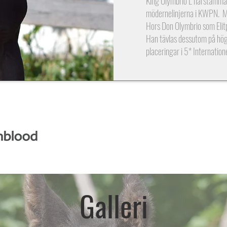
King Olymbrio L härstammar
mödernelinjerna i KWPN. M
Hors Don Olymbrio som Elit
Han tävlas dessutom på högs
placeringar i 5* Internatio
Galleri