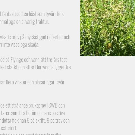
 fantastisk liten häst som tyvärr fick
al pga en allvarlig fraktur.
 visade prov på mycket god ridbarhet och
rr inte visad pga skada.
dd på Flyinge och vann sitt tre-års test
et starkt och efter Derrydona ligger tre
r flera vinster och placeringar i svår
de ett strålande bruksprov i SWB och
ttaren som bl a berömde hans positiva
er detta fick han 9 på skritt, 9 på trav och
exteriört.