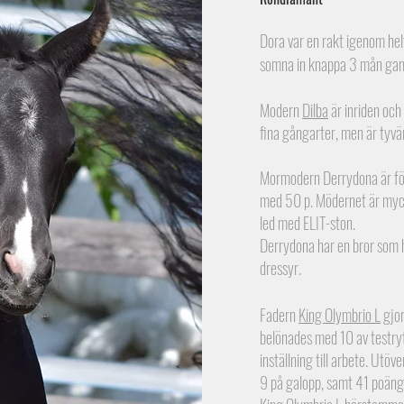
Dora var en rakt igenom helt
somna in knappa 3 mån gamm
Modern
Dilba
är inriden och
fina gångarter, men är tyvä
Mormodern
Derrydona
är fö
med 50 p. Mödernet är myck
led med ELIT-ston.
Derrydona har en bror som ha
dressyr.
Fadern
King Olymbrio L
gjor
belönades med 10 av testry
inställning till arbete. Utöv
9 på galopp, samt 41 poäng 