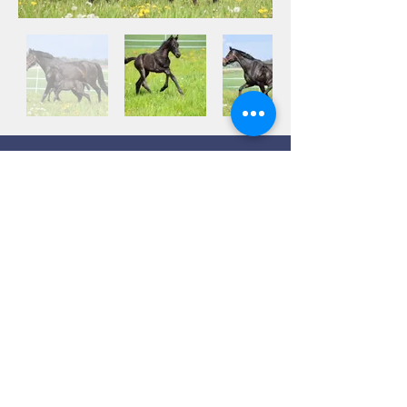
Kontakt
Viby Berga Gård
Viby Gård
635 06 ESKILSTUNA