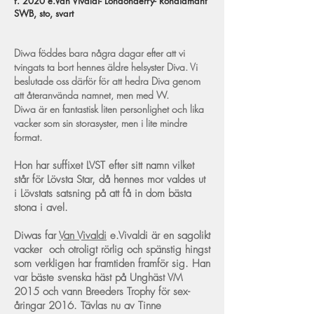
f. 2020 e.Van Vivaldi- Londonderry- Rohdiamant
SWB, sto, svart
Diwa föddes bara några dagar efter att vi
tvingats ta bort hennes äldre helsyster Diva. Vi
beslutade oss därför för att hedra Diva genom
att återanvända namnet, men med W.
Diwa är en fantastisk liten personlighet och lika
vacker som sin storasyster, men i lite mindre
format.
Hon har suffixet LVST efter sitt namn vilket
står för Lövsta Star, då hennes mor valdes ut
i Lövstats satsning på att få in dom bästa
stona i avel.
Diwas far
Van Vivaldi
e.Vivaldi är en sagolikt
vacker och otroligt rörlig och spänstig hingst
som verkligen har framtiden framför sig. Han
var bäste svenska häst på Unghäst VM
2015 och vann Breeders Trophy för sex-
åringar 2016. Tävlas nu av Tinne