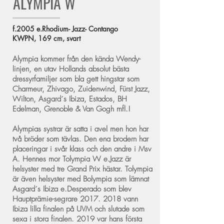
ALYMPIA W
f.2005
e.Rhodium- Jazz- Contango
KWPN, 169 cm, svart
Alympia kommer från den kända Wendy-
linjen, en utav Hollands absolut bästa
dressyrfamiljer som bla gett hingstar som
Charmeur, Zhivago, Zuidenwind, Fürst Jazz,
Wilton, Asgard´s Ibiza, Estados, BH
Edelman, Grenoble & Van Gogh mfl.!
Alympias systrar är satta i avel men hon har
två bröder som tävlas. Den ena brodern har
placeringar i svår klass och den andre i Msv
A. Hennes mor Tolympia W e.Jazz är
helsyster med tre Grand Prix hästar. Tolympia
är även helsyster med Bolympia som lämnat
Asgard´s Ibiza e.Desperado som blev
Hauptprämie-segrare
2017. 2018
vann
Ibiza lilla finalen på UVM och slutade som
sexa i stora finalen. 2019 var hans första