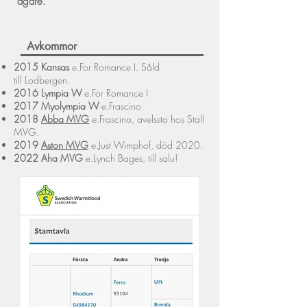
ägare
.
Avkommor
2015 Kansas
e.For Romance I. Såld
till
Lodbergen
.
2016 Lympia W
e.For Romance I
2017 Myolympia W
e.Frascino
2018
Abba MVG
e.Frascino, avelssto hos Stall
MVG.
2019
Aston MVG
e.Just Wimphof, död 2020.
2022 Aha MVG
e.Lynch Bages, till salu!