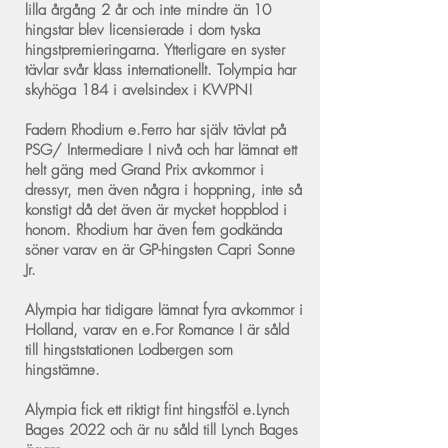
lilla årgång 2 år och inte mindre än 10
hingstar blev licensierade i dom tyska
hingstpremieringarna. Ytterligare en syster
tävlar svår klass internationellt. Tolympia har
skyhöga 184 i avelsindex i KWPN!
Fadern Rhodium e.Ferro har själv tävlat på
PSG/ Intermediare I nivå och har lämnat ett
helt gäng med Grand Prix avkommor i
dressyr, men även några i hoppning, inte så
konstigt då det även är mycket hoppblod i
honom. Rhodium har även fem godkända
söner varav en är GP-hingsten Capri Sonne
Jr.
Alympia har tidigare lämnat fyra avkommor i
Holland, varav en e.For Romance I är såld
till hingststationen Lodbergen som
hingstämne.
Alympia fick ett riktigt fint hingstföl e.Lynch
Bages 2022 och är nu såld till Lynch Bages