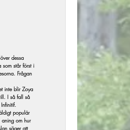
 över dessa 
som står först i 
esorna. Frågan 
t inte blir Zoya 
. I så fall så 
finitif.
väldigt populär 
n aning om hur 
lan säger att 