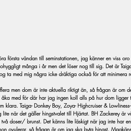
a första vändan till seminstationen, jag känner en viss oro
hyggligt många i år men det löser nog till sig. Det är Taiga 
g ta med mig några icke dräktiga också för att minimera r
 flera men dom är inte aktuella riktigt än, så frågan är om de
åka med för där har jag ingen koll alls på hur dom ligger till
m klara. Taiga- Donkey Boy, Zoya- Highcruiser & Lowliness- In
ig lite när det gäller hingstvalet till Hjärtat. BH Zackerey är 
två doser/ brunst. Det känns lite läskigt när jag inte har e
hon ovulerar, så frågan är om jag ska byta hingst. Magkäns