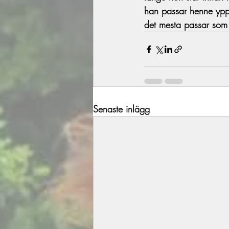
han passar henne yppe
det mesta passar som i
Senaste inlägg