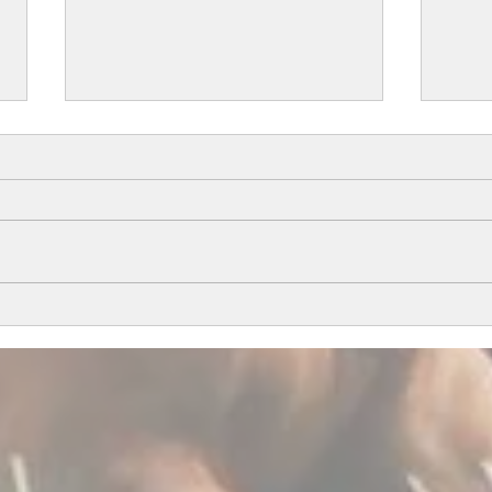
All i
Årets föl del 1