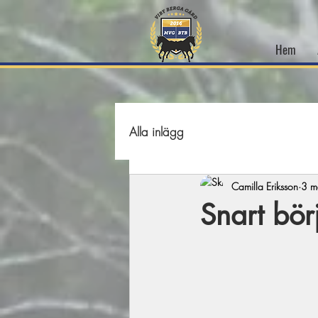
Hem
Alla inlägg
Camilla Eriksson
3 m
Snart bör