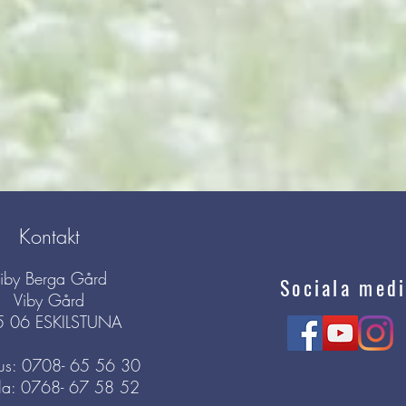
Kontakt
iby Berga Gård
Sociala medi
Viby Gård
5 06 ESKILSTUNA
s: 0708- 65 56 30
la: 0768- 67 58 52