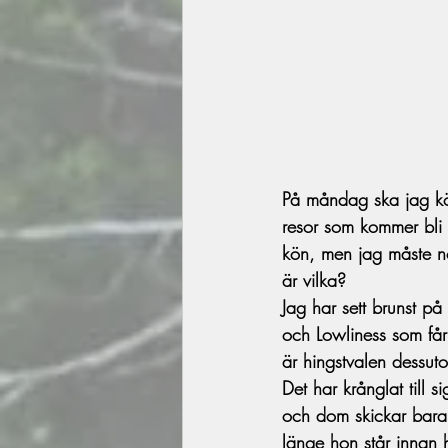
På måndag ska jag kör
resor som kommer bli o
kön, men jag måste no
är vilka?
Jag har sett brunst på
och Lowliness som får 
är hingstvalen dessuto
Det har krånglat till s
och dom skickar bara 
länge hon står innan 