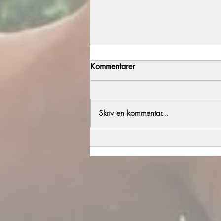
Kommentarer
Årets föl del 2
Skriv en kommentar...