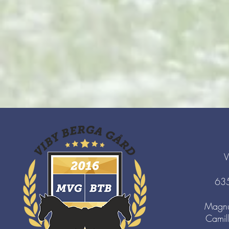
V
63
Magnu
Camil