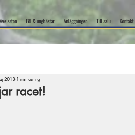
Avelsston
Föl & unghästar
Anläggningen
Till salu
Kontakt
aj 2018
1 min läsning
jar racet!