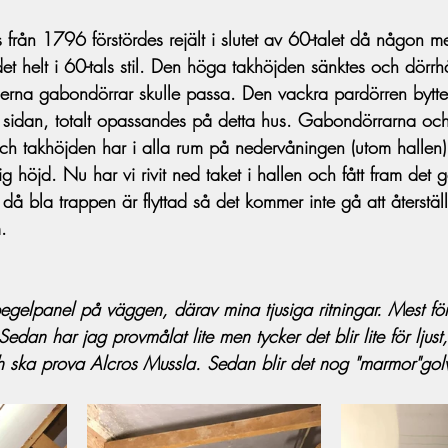
 från 1796 förstördes rejält i slutet av 60-talet då någon 
 helt i 60-tals stil. Den höga takhöjden sänktes och dörrhål
erna gabondörrar skulle passa. Den vackra pardörren bytte
d sidan, totalt opassandes på detta hus. Gabondörrarna och 
och takhöjden har i alla rum på nedervåningen (utom hallen)
nglig höjd. Nu har vi rivit ned taket i hallen och fått fram det
gt då bla trappen är flyttad så det kommer inte gå att återstä
.
gelpanel på väggen, därav mina tjusiga ritningar. Mest för 
edan har jag provmålat lite men tycker det blir lite för ljust,
h ska prova Alcros Mussla. Sedan blir det nog "marmor"gol