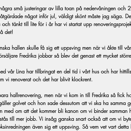
några små justeringar av lilla toan på nedervåningen och 
e åtgärdade något inför jul, väldigt skönt måste jag säga. De
 och tänkt till lite för i år har vi startat upp renoveringsprojek
å det!
ka hallen skulle få sig ett uppsving men när vi åkte till vår 
örsäljare Fredrika jobbar så blev det genast ett mycket större
 vår Lina har tillbringat en del tid i vårt hus och har hittill
rum vi renoverat och det har blivit klockrent.
ara hallrenovering, men när vi kom in till Fredrika så fick h
gäller golvet och hon sade dessutom att vi ska ha samma g
gen med om att det kommer bli kanon om vi binder samman h
stås till mer jobb. Vi insåg ganska snart också att om vi byte
ksinredningen även sig ett uppsving. Så vem vet vart detta