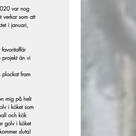
2020 var nog 
t verkar som att 
tet i januari, 
favoritaffär 
 projekt än vi 
s plockat fram 
on mig på helt 
olv i köket som 
all och kök 
r golv i köket 
 kommer sluta!