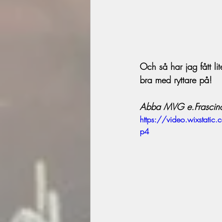
Och så har jag fått li
bra med ryttare på! 
Abba MVG e.Frascino
https://video.wixst
p4