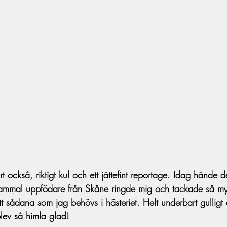
ort också, riktigt kul och ett jättefint reportage. Idag hände
gammal uppfödare från Skåne ringde mig och tackade så myc
 sådana som jag behövs i hästeriet. Helt underbart gulligt 
blev så himla glad!