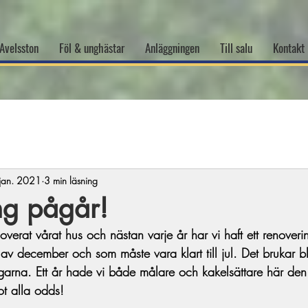
Avelsston
Föl & unghästar
Anläggningen
Till salu
Kontakt
jan. 2021
3 min läsning
ng pågår!
verat vårat hus och nästan varje år har vi haft ett renoveri
n av december och som måste vara klart till jul. Det brukar b
garna. Ett år hade vi både målare och kakelsättare här d
ot alla odds!