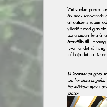
Vårt vackra gamla hus
än smak renoverade det
att dåtidens supermod
villadörr med glas vi
borta sedan flera år 
återställts till urspru
tyvärr är det så trasi
iaf höja det ca 35 cm
Vi kommer att göra spe
om hur stora ungefär. S
lite mörkare nyans oc
plattor.