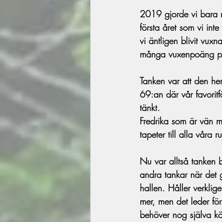
2019 gjorde vi bara 
första året som vi int
vi äntligen blivit vuxna
många vuxenpoäng p
Tanken var att den hems
69:an där vår favoritf
tänkt.
Fredrika som är vän med
tapeter till alla våra 
Nu var alltså tanken b
andra tankar när det 
hallen. Håller verkli
mer, men det leder för
behöver nog själva kö