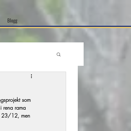
Blogg
ngsprojekt som 
li rena rama 
en 23/12, men 