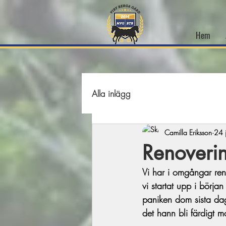
Hem
Alla inlägg
Camilla Eriksson
24 
Renoveri
Vi har i omgångar reno
vi startat upp i börja
paniken dom sista da
det hann bli färdigt m