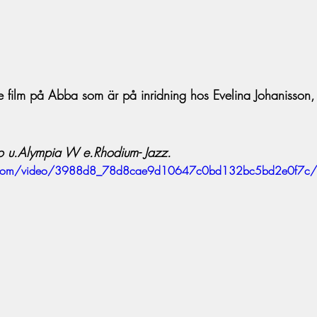
te film på Abba som är på inridning hos Evelina Johanisson, 
 u.Alympia W e.Rhodium- Jazz.
atic.com/video/3988d8_78d8cae9d10647c0bd132bc5bd2e0f7c