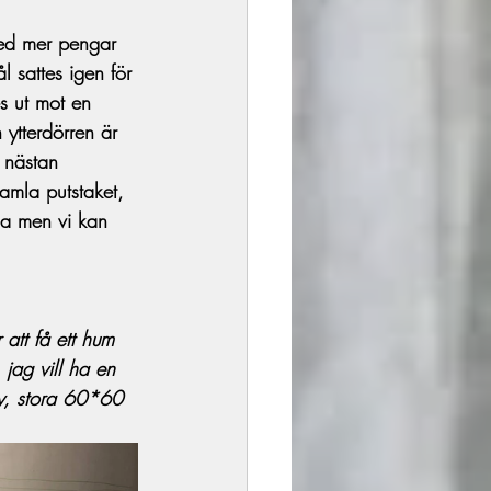
med mer pengar 
 sattes igen för 
s ut mot en 
ytterdörren är 
 nästan 
 gamla putstaket, 
lla men vi kan 
att få ett hum 
 jag vill ha en 
v, stora 60*60 