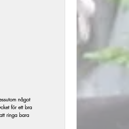
 dessutom något 
ket för ett bra 
att ringa bara 