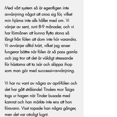
Med vårt system så är egentligen inte 
avvänjning något att oroa sig för, vilket 
min hjärna inte alls håller med om. Vi 
vänjer av sent, runt 8-9 månader, och vi 
har förmånen att kunna flytta stona så 
långt från fölen att dom inte hör varandra. 
Vi avvänjer alltid tvärt, vilket jag anser 
fungerar bättre när fölen är så pass gamla 
och jag tror att det är väldigt stressande 
för hästarna att ta isär och släppa ihop 
som man gör med successiv-avvänjning.
Vi har nu vant av några av april-fölen och 
det har gått strålande! Tinders mor Taiga 
togs ur hagen när Tinder busade med 
kamrat och han märkte inte ens att hon 
försvann. Visst ropade han några gånger, 
men det var otroligt lugnt. 