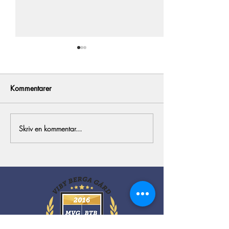
Kommentarer
All in!
Årets föl del 1
Skriv en kommentar...