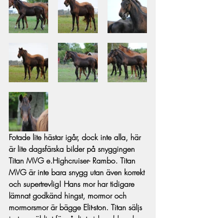
Fotade lite hästar igår, dock inte alla, här 
är lite dagsfärska bilder på snyggingen 
Titan MVG e.Highcruiser- Rambo. Titan 
MVG är inte bara snygg utan även korrekt 
och supertrevlig! Hans mor har tidigare 
lämnat godkänd hingst, mormor och 
mormorsmor är bägge Elit-ston. Titan säljs 