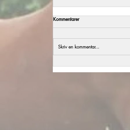
Kommentarer
Årets föl del 2
Skriv en kommentar...