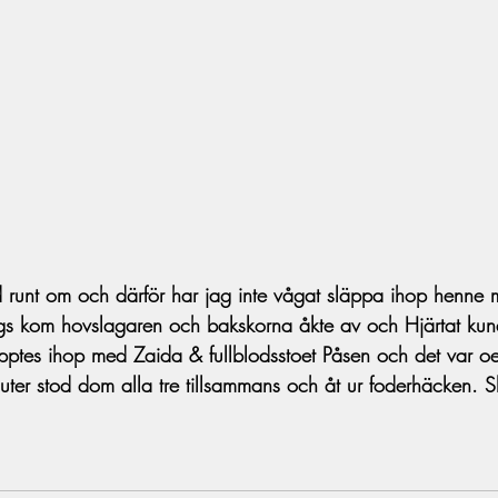
dd runt om och därför har jag inte vågat släppa ihop henne
gs kom hovslagaren och bakskorna åkte av och Hjärtat kund
äpptes ihop med Zaida & fullblodsstoet Påsen och det var oer
uter stod dom alla tre tillsammans och åt ur foderhäcken. S