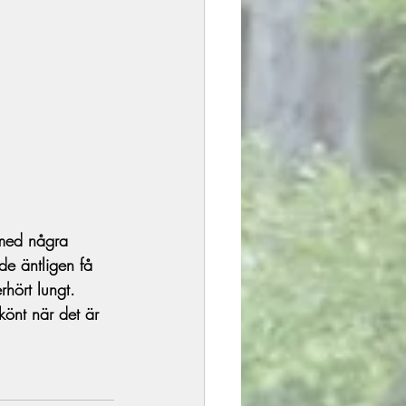
 med några 
e äntligen få 
hört lungt. 
könt när det är 