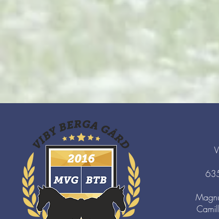
V
63
Magnu
Camil