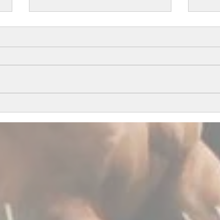
All i
Årets föl del 1