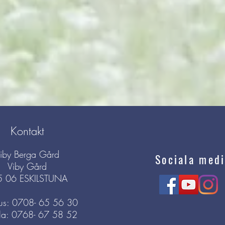
Kontakt
iby Berga Gård
Sociala medi
Viby Gård
5 06 ESKILSTUNA
s: 0708- 65 56 30
la: 0768- 67 58 52