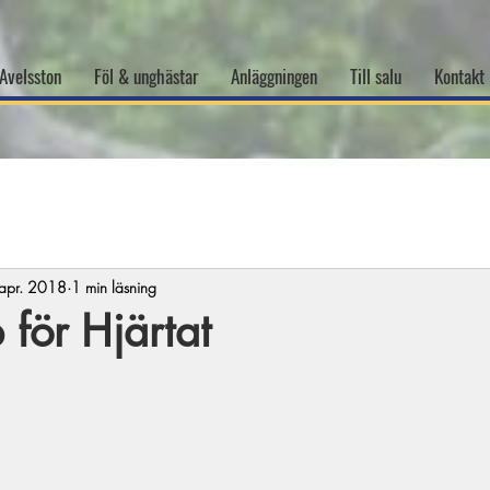
Avelsston
Föl & unghästar
Anläggningen
Till salu
Kontakt
apr. 2018
1 min läsning
 för Hjärtat