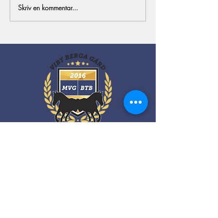
Skriv en kommentar...
Kontakt
Viby Berga Gård
Viby Gård
635 06 ESKILSTUNA
Magnus:
0708- 65 56 30