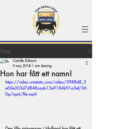
Inlägg
Camilla Eriksson
9 maj 2018
1 min läsning
Hon har fått ett namn!
https://video.wixstatic.com/video/3988d8_3
e60e303d7d848caab15e9184b91a3ef/36
0p/mp4/file.mp4
Den lilla prinsessan i Holland har fått ett 