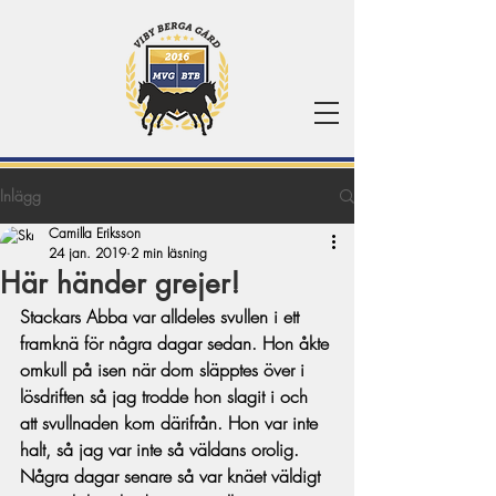
Inlägg
Camilla Eriksson
24 jan. 2019
2 min läsning
Här händer grejer!
Stackars Abba var alldeles svullen i ett 
framknä för några dagar sedan. Hon åkte 
omkull på isen när dom släpptes över i 
lösdriften så jag trodde hon slagit i och 
att svullnaden kom därifrån. Hon var inte 
halt, så jag var inte så väldans orolig. 
Några dagar senare så var knäet väldigt 