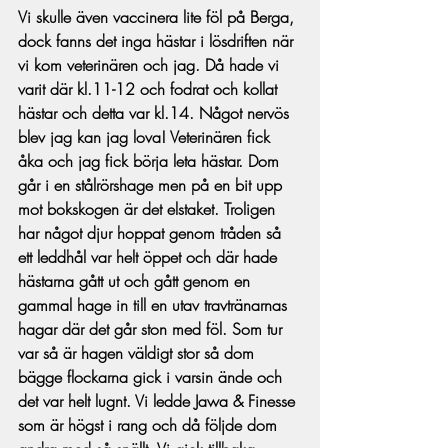
Vi skulle även vaccinera lite föl på Berga, 
dock fanns det inga hästar i lösdriften när 
vi kom veterinären och jag. Då hade vi 
varit där kl.11-12 och fodrat och kollat 
hästar och detta var kl.14. Något nervös 
blev jag kan jag lova! Veterinären fick 
åka och jag fick börja leta hästar. Dom 
går i en stålrörshage men på en bit upp 
mot bokskogen är det elstaket. Troligen 
har något djur hoppat genom tråden så 
ett leddhål var helt öppet och där hade 
hästarna gått ut och gått genom en 
gammal hage in till en utav travtränarnas 
hagar där det går ston med föl. Som tur 
var så är hagen väldigt stor så dom 
bägge flockarna gick i varsin ände och 
det var helt lugnt. Vi ledde Jawa & Finesse 
som är högst i rang och då följde dom 