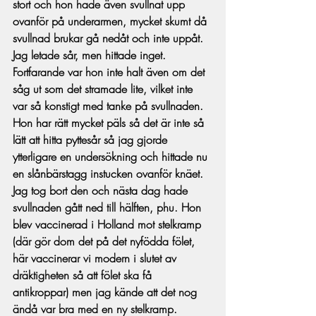
stort och hon hade även svullnat upp 
ovanför på underarmen, mycket skumt då 
svullnad brukar gå nedåt och inte uppåt. 
Jag letade sår, men hittade inget. 
Fortfarande var hon inte halt även om det 
såg ut som det stramade lite, vilket inte 
var så konstigt med tanke på svullnaden. 
Hon har rätt mycket päls så det är inte så 
lätt att hitta pyttesår så jag gjorde 
ytterligare en undersökning och hittade nu 
en slånbärstagg instucken ovanför knäet. 
Jag tog bort den och nästa dag hade 
svullnaden gått ned till hälften, phu. Hon 
blev vaccinerad i Holland mot stelkramp 
(där gör dom det på det nyfödda fölet, 
här vaccinerar vi modern i slutet av 
dräktigheten så att fölet ska få 
antikroppar) men jag kände att det nog 
ändå var bra med en ny stelkramp. 