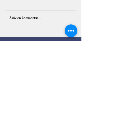
All in!
Årets föl del 1
Skriv en kommentar...
Kontakt
Viby Berga Gård
Viby Gård
635 06 ESKILSTUNA