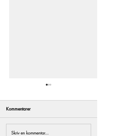
Kommentarer
All in!
Årets föl del 1
Skriv en kommentar...