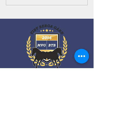
Kontakt
Viby Berga Gård
Viby Gård
635 06 ESKILSTUNA
Magnus:
0708- 65 56 30
Camilla:
0768- 67 58 52