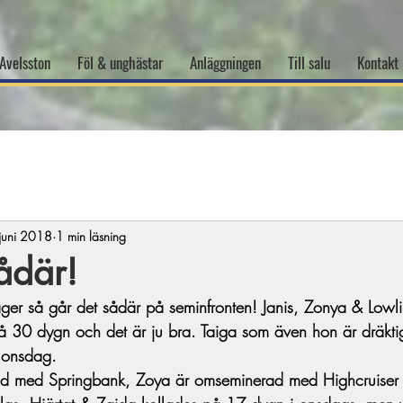
Avelsston
Föl & unghästar
Anläggningen
Till salu
Kontakt
juni 2018
1 min läsning
ådär!
säger så går det sådär på seminfronten! Janis, Zonya & Lowli
på 30 dygn och det är ju bra. Taiga som även hon är dräkti
 onsdag.
ad med Springbank, Zoya är omseminerad med Highcruiser