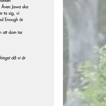
varken 
g. Även Jawa ska 
r ta sig, vi 
ood Enough är 
n att dom tar 
ngst då vi är 