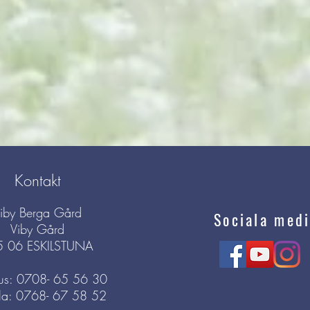
Kontakt
iby Berga Gård
Sociala medi
Viby Gård
5 06 ESKILSTUNA
s: 0708- 65 56 30
la: 0768- 67 58 52