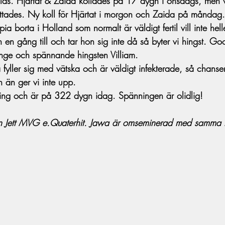
las. Hjärtat & Zaida kollades på 17 dygn i onsdags, men 
hittades. Ny koll för Hjärtat i morgon och Zaida på månda
a borta i Holland som normalt är väldigt fertil vill inte helle
 en gång till och tar hon sig inte då så byter vi hingst. G
ge och spännande hingsten Villiam.
yller sig med vätska och är väldigt infekterade, så chanse
n än ger vi inte upp.
ning och är på 322 dygn idag. Spänningen är olidlig!
n Jett MVG e.Quaterhit. Jawa är omseminerad med samma hi