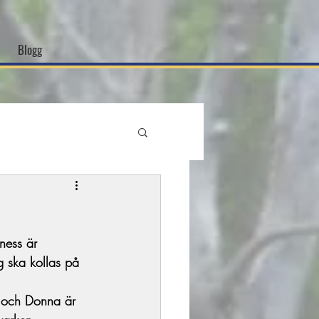
Blogg
ness är 
g ska kollas på 
 och Donna är 