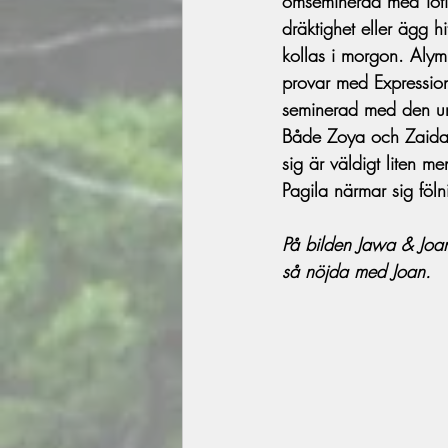
omseminerad med Toti
dräktighet eller ägg 
kollas i morgon. Alympi
provar med Expression
seminerad med den un
Både Zoya och Zaida f
sig är väldigt liten me
Pagila närmar sig föl
På bilden Jawa & Joa
så nöjda med Joan.  