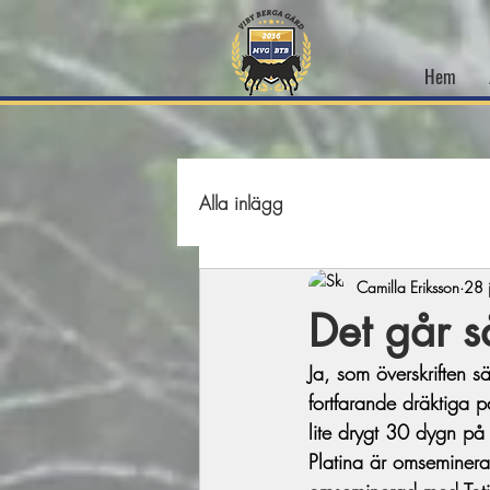
Hem
Alla inlägg
Camilla Eriksson
28 
Det går s
Ja, som överskriften 
fortfarande dräktiga 
lite drygt 30 dygn på
Platina är omseminer