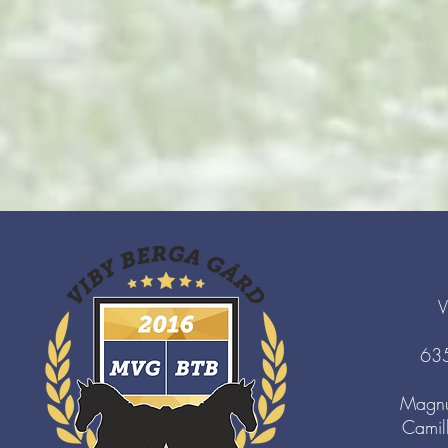
V
63
Magnu
Camil