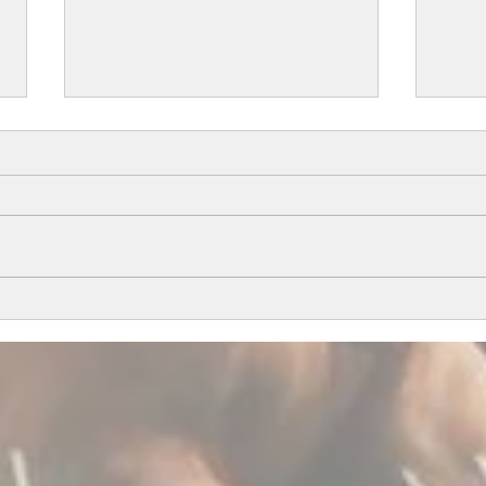
All i
Årets föl del 1