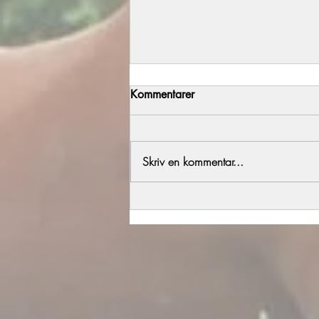
Kommentarer
Årets föl del 2
Skriv en kommentar...