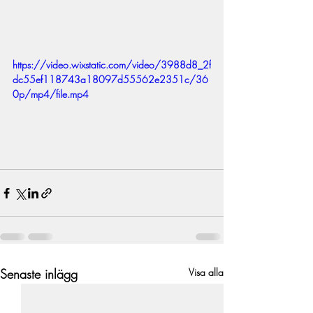
https://video.wixstatic.com/video/3988d8_2f
dc55ef118743a18097d55562e2351c/36
0p/mp4/file.mp4
Senaste inlägg
Visa alla