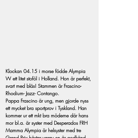
Klockan 04.15 i morse födde Alympia 
W ett litet stoföl i Holland. Hon är perfekt, 
svart med bläs! Stammen är Frascino- 
Rhodium- Jazz- Contango.
Pappa Frascino är ung, men gjorde nyss 
ett mycket bra sportprov i Tyskland. Han 
kommer ur ett mkt bra möderne där hans 
mor bl.a. är syster med Desperados FRH
Mamma Alympia är helsyster med tre 
Grand Prix hästar varav en är godkänd 