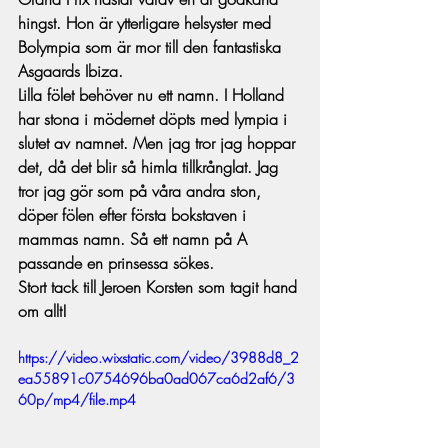
hingst. Hon är ytterligare helsyster med 
Bolympia som är mor till den fantastiska 
Asgaards Ibiza.
Lilla fölet behöver nu ett namn. I Holland 
har stona i mödernet döpts med lympia i 
slutet av namnet. Men jag tror jag hoppar 
det, då det blir så himla tillkrånglat. Jag 
tror jag gör som på våra andra ston, 
döper fölen efter första bokstaven i 
mammas namn. Så ett namn på A 
passande en prinsessa sökes.
Stort tack till Jeroen Korsten som tagit hand 
om allt!
https://video.wixstatic.com/video/3988d8_2
ea55891c0754696ba0ad067ca6d2af6/3
60p/mp4/file.mp4