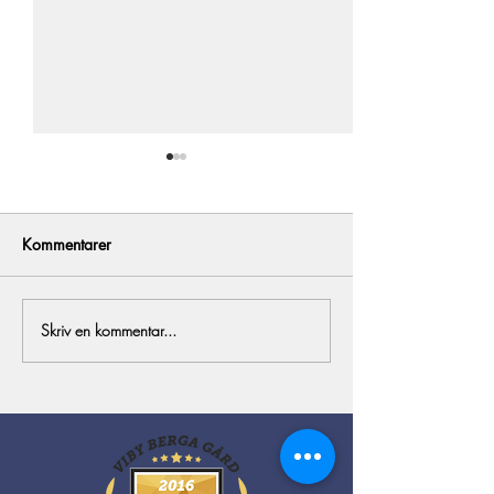
Kommentarer
All in!
Årets föl del 1
Skriv en kommentar...