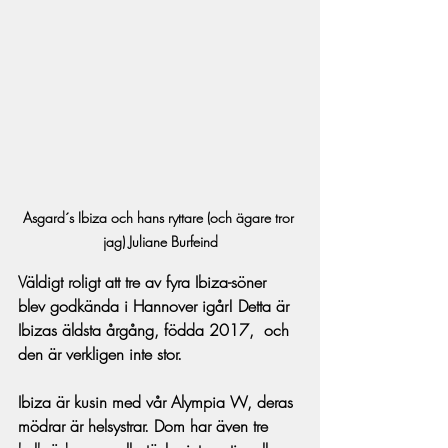
Asgard´s Ibiza och hans ryttare (och ägare tror 
jag) Juliane Burfeind
Väldigt roligt att tre av fyra Ibiza-söner 
blev godkända i Hannover igår! Detta är 
Ibizas äldsta årgång, födda 2017,  och 
den är verkligen inte stor.
Ibiza är kusin med vår Alympia W, deras 
mödrar är helsystrar. Dom har även tre 